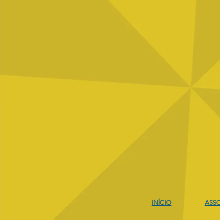
Comentários
Escreva um comentário
Projeto Escolar Natação e
Judô
INÍCIO
ASSO