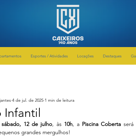
partamentos
Esportes / Atividades
Locações
Destaques
Ga
jantes
4 de jul. de 2025
1 min de leitura
 Infantil
 
sábado, 12 de julho
, às 
10h
, a 
Piscina Coberta
 será
 pequenos grandes mergulhos!