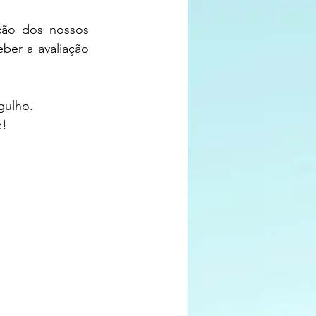
ção dos nossos 
er a avaliação 
gulho.
e!