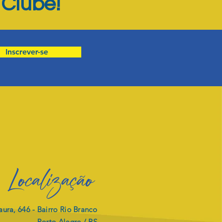
Clube!
o
Inscrever-se
Localização
ura, 646 -
Bairro Rio Branco
Porto Alegre / RS