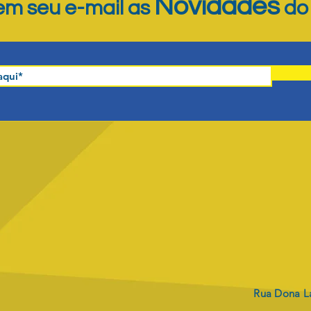
Novidades
m seu e-mail as
d
Rua Dona La
Envio dos boletos