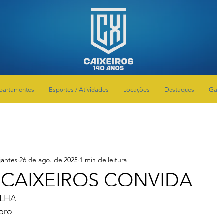
partamentos
Esportes / Atividades
Locações
Destaques
Ga
jantes
26 de ago. de 2025
1 min de leitura
CAIXEIROS CONVIDA
LHA
bro