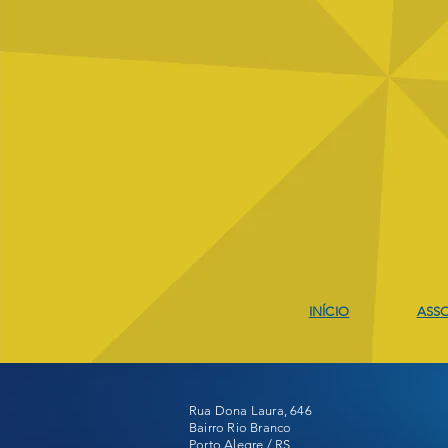
Comentários
Escreva um comentário
Projeto Escolar Natação e
Judô
INÍCIO
ASSO
Rua Dona Laura, 646
Bairro Rio Branco
Porto Alegre / RS