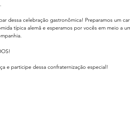
.
ipar dessa celebração gastronômica! Preparamos um ca
mida típica alemã e esperamos por vocês em meio a um
ompanhia. 
DOS!
a e participe dessa confraternização especial!