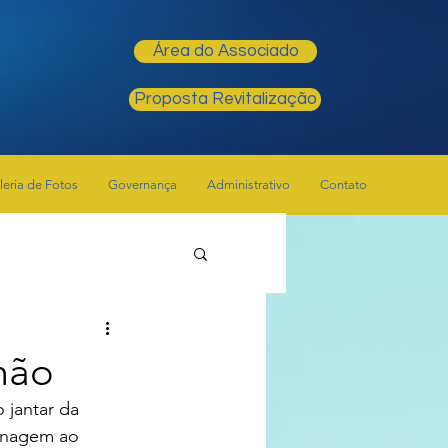
Área do Associado
Proposta Revitalização
leria de Fotos
Governança
Administrativo
Contato
mão
 jantar da 
enagem ao 