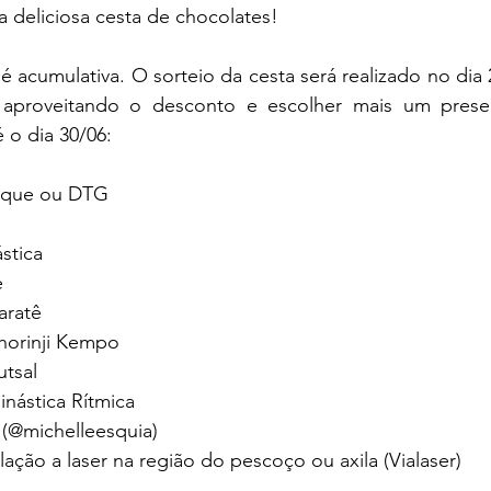
 deliciosa cesta de chocolates! 
acumulativa. O sorteio da cesta será realizado no dia 
 aproveitando o desconto e escolher mais um presen
 o dia 30/06:
osque ou DTG
stica
e
aratê
Shorinji Kempo
utsal
inástica Rítmica
s (@michelleesquia)
lação a laser na região do pescoço ou axila (Vialaser)