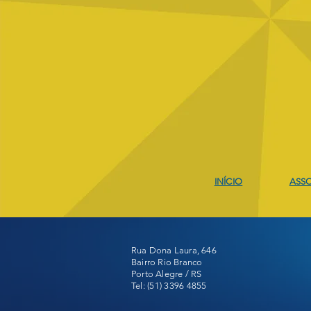
Escreva um comentário
Projeto Escolar Natação e
Judô
INÍCIO
ASSO
Rua Dona Laura, 646
Bairro Rio Branco
Porto Alegre / RS
​​Tel:
(51) 3396 4855