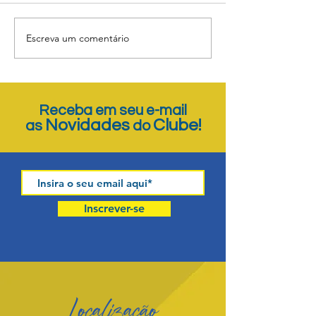
Envio dos boletos
Escreva um comentário
PROJETO DE
REVITALIZAÇÃ
Receba em seu e-mail
Novidades
Clube!
as
do
Inscrever-se
Localização