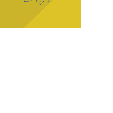
Rua Dona Laura, 646 -
Bairro Rio Branco
Porto Alegre / RS
(51) 3396 4855
Tel:
INÍCIO