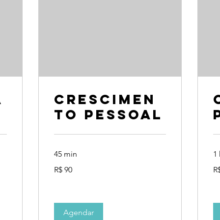
a
Crescimen
to Pessoal
45 min
1 
90
70
R$ 90
R
Reais
Re
brasileiros
bra
Agendar