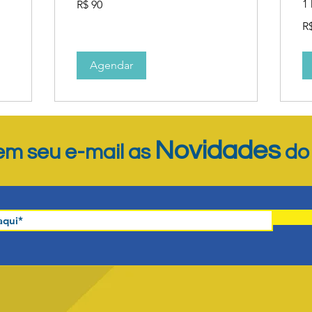
1 
R$ 90
Reais
brasileiros
70
R
Re
bra
Agendar
Novidades
m seu e-mail as
d