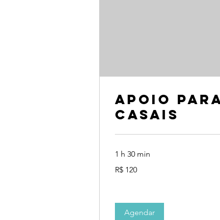
Apoio par
Casais
1 h 30 min
120
R$ 120
Reais
brasileiros
Agendar