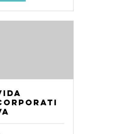
Vida
Corporati
va