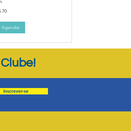
h
$ 70
ais
sileiros
Agendar
Clube!
o
Inscrever-se