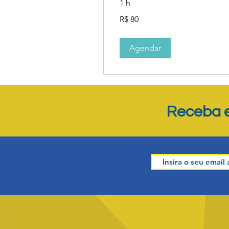
1 h
80
R$ 80
Reais
brasileiros
Agendar
Receba e