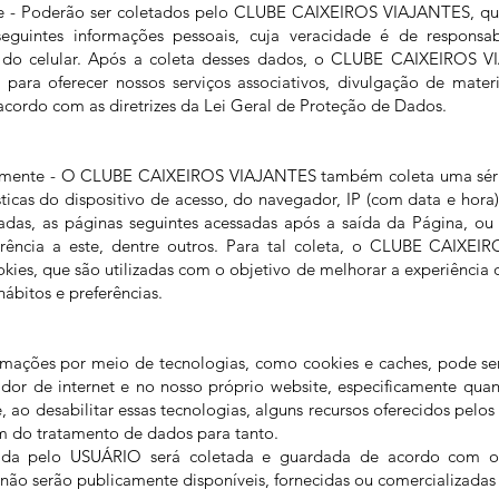
e - Poderão ser coletados pelo CLUBE CAIXEIROS VIAJANTES, q
seguintes informações pessoais, cuja veracidade é de respons
 do celular. Após a coleta desses dados, o CLUBE CAIXEIROS V
para oferecer nossos serviços associativos, divulgação de materi
acordo com as diretrizes da Lei Geral de Proteção de Dados.
amente - O CLUBE CAIXEIROS VIAJANTES também coleta uma sér
ticas do dispositivo de acesso, do navegador, IP (com data e hora
sadas, as páginas seguintes acessadas após a saída da Página, o
erência a este, dentre outros. Para tal coleta, o CLUBE CAIXE
kies, que são utilizadas com o objetivo de melhorar a experiência
ábitos e preferências.
rmações por meio de tecnologias, como cookies e caches, pode se
dor de internet e no nosso próprio website, especificamente qua
, ao desabilitar essas tecnologias, alguns recursos oferecidos pelos
 do tratamento de dados para tanto.
ada pelo USUÁRIO será coletada e guardada de acordo com os
 não serão publicamente disponíveis, fornecidas ou comercializada