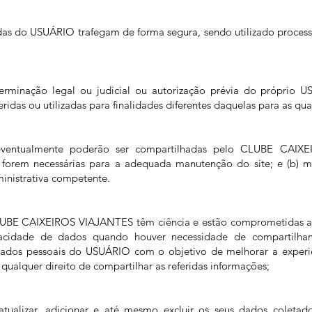
das do USUÁRIO trafegam de forma segura, sendo utilizado process
minação legal ou judicial ou autorização prévia do próprio U
idas ou utilizadas para finalidades diferentes daquelas para as qua
 eventualmente poderão ser compartilhadas pelo CLUBE CAIX
 forem necessárias para a adequada manutenção do site; e (b) me
inistrativa competente.
LUBE CAIXEIROS VIAJANTES têm ciência e estão comprometidas a r
ivacidade de dados quando houver necessidade de compartilha
ados pessoais do USUÁRIO com o objetivo de melhorar a experi
ualquer direito de compartilhar as referidas informações;
atualizar, adicionar e até mesmo excluir os seus dados colet