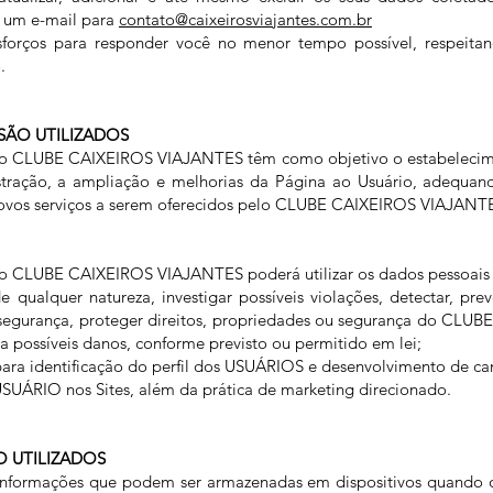
r um e-mail para
contato@caixeirosviajantes.com.br
forços para responder você no menor tempo possível, respeita
.
SÃO UTILIZADOS
elo CLUBE CAIXEIROS VIAJANTES têm como objetivo o estabeleci
stração, a ampliação e melhorias da Página ao Usuário, adequand
ovos serviços a serem oferecidos pelo CLUBE CAIXEIROS VIAJANTE
, o CLUBE CAIXEIROS VIAJANTES poderá utilizar os dados pessoai
 qualquer natureza, investigar possíveis violações, detectar, prev
 segurança, proteger direitos, propriedades ou segurança do CL
 possíveis danos, conforme previsto ou permitido em lei;
 para identificação do perfil dos USUÁRIOS e desenvolvimento de c
USUÁRIO nos Sites, além da prática de marketing direcionado.
O UTILIZADOS
informações que podem ser armazenadas em dispositivos quando o 