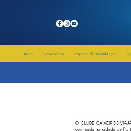
Início
Quem Somos
Proposta de Revitalização
De
O CLUBE CAIXEIROS VIAJANTE
com sede na cidade de Port