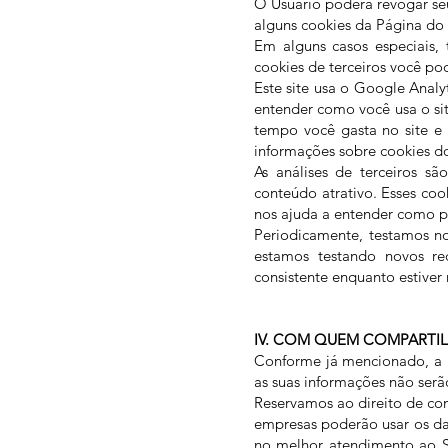
O Usuário poderá revogar se
alguns cookies da Página do
Em alguns casos especiais, 
cookies de terceiros você pod
Este site usa o Google Analy
entender como você usa o si
tempo você gasta no site e 
informações sobre cookies do
As análises de terceiros s
conteúdo atrativo. Esses coo
nos ajuda a entender como p
Periodicamente, testamos no
estamos testando novos re
consistente enquanto estive
IV. COM QUEM COMPARTI
Conforme já mencionado, a m
as suas informações não serão
Reservamos ao direito de com
empresas poderão usar os d
no melhor atendimento ao Só