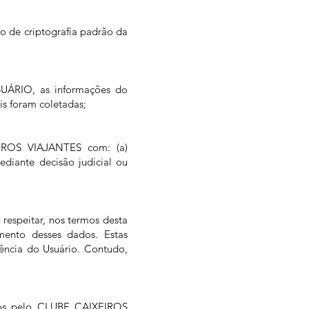
o de criptografia padrão da
SUÁRIO, as informações do
is foram coletadas;
EIROS VIAJANTES com: (a)
diante decisão judicial ou
espeitar, nos termos desta
mento desses dados. Estas
ência do Usuário. Contudo,
ados pelo CLUBE CAIXEIROS