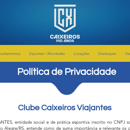
partamentos
Esportes / Atividades
Locações
Destaques
Ga
Política de Privacidade
Clube Caixeiros Viajantes
S, entidade social e de prática esportiva inscrito no CNPJ so
o Alegre/RS, entende como de suma importância e relevante os d