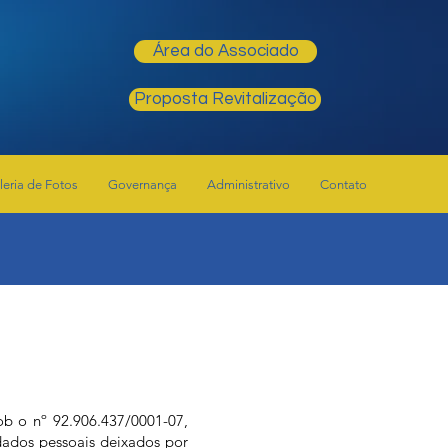
Área do Associado
Proposta Revitalização
leria de Fotos
Governança
Administrativo
Contato
b o nº 92.906.437/0001-07,
ados pessoais deixados por