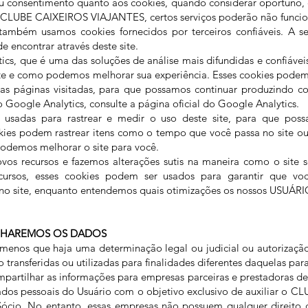
u consentimento quanto aos cookies, quando considerar oportuno, e
 CLUBE CAIXEIROS VIAJANTES, certos serviços poderão não funcion
também usamos cookies fornecidos por terceiros confiáveis. A se
e encontrar através deste site.
tics, que é uma das soluções de análise mais difundidas e confiáve
te e como podemos melhorar sua experiência. Esses cookies podem
as páginas visitadas, para que possamos continuar produzindo co
 Google Analytics, consulte a página oficial do Google Analytics.
ão usadas para rastrear e medir o uso deste site, para que pos
kies podem rastrear itens como o tempo que você passa no site ou 
odemos melhorar o site para você.
vos recursos e fazemos alterações sutis na maneira como o site 
cursos, esses cookies podem ser usados para garantir que vo
r no site, enquanto entendemos quais otimizações os nossos USUÁR
LHAREMOS OS DADOS
enos que haja uma determinação legal ou judicial ou autorização
 transferidas ou utilizadas para finalidades diferentes daquelas par
partilhar as informações para empresas parceiras e prestadoras de
ados pessoais do Usuário com o objetivo exclusivo de auxiliar o
cio. No entanto, essas empresas não possuem qualquer direito de