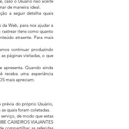
, caso o Usuário não aceite
ar de maneira ideal.
ção a seguir detalha quais
is da Web, para nos ajudar a
 rastrear itens como quanto
nteúdo atraente. Para mais
samos continuar produzindo
as páginas visitadas, o que
se apresenta. Quando ainda
cê receba uma experiência
IOS mais apreciam.
 prévia do próprio Usuário,
a as quais foram coletadas.
 serviço, de modo que estas
 CLUBE CAIXEIROS VIAJANTES
 compartilhar as referidas