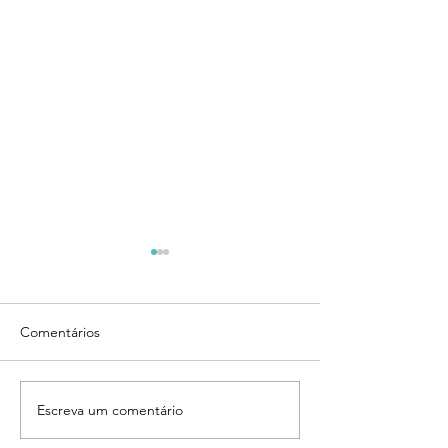
Comentários
Envio dos boletos
Escreva um comentário
PROJETO DE
REVITALIZAÇÃ