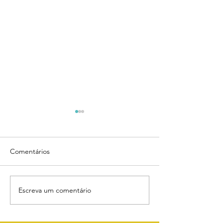
Comentários
Envio dos boletos
Escreva um comentário
PROJETO DE
REVITALIZAÇÃ