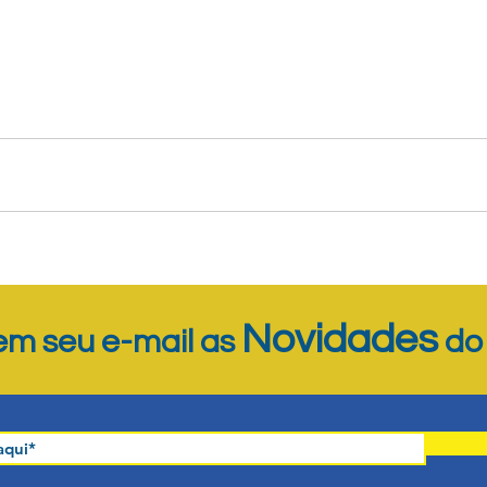
Novidades
m seu e-mail as
d