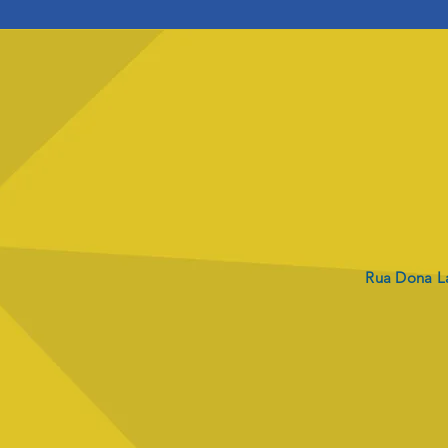
Rua Dona La
Envio dos boletos
PRO
REV