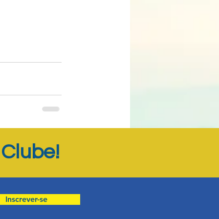
Ver tudo
Clube!
o
Inscrever-se