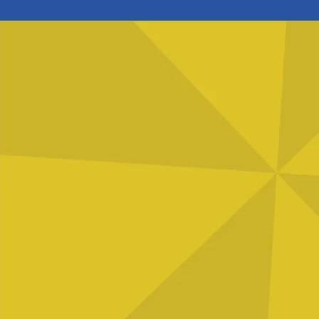
Comentários
Escreva um comentário
Projeto Escolar Natação e
Judô