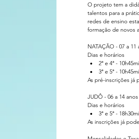
O projeto tem a didá
talentos para a prát
redes de ensino est
formação de novos at
NATAÇÃO - 07 a 11 a
Dias e horários
2ª e 4ª - 10h45
3ª e 5ª - 10h45
As pré-inscrições já
JUDÔ - 06 a 14 anos 
Dias e horários
3ª e 5ª - 18h30m
As inscrições já pode
Mensalidades e Taxa