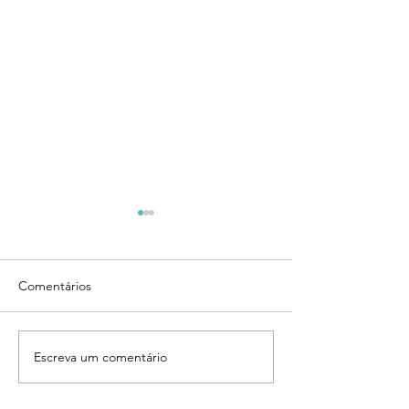
Comentários
Envio dos boletos
Escreva um comentário
PROJETO DE
REVITALIZAÇÃ