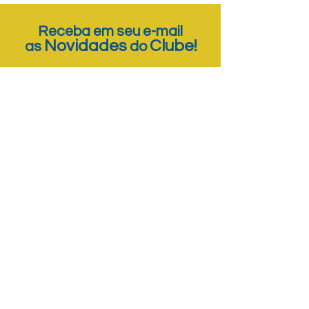
Receba em seu e-mail
Novidades
Clube!
as
do
Inscrever-se
Localização