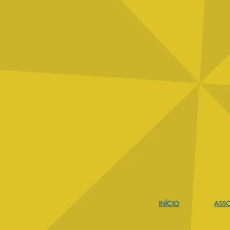
Comentários
Escreva um comentário
Projeto Escolar Natação e
Judô
INÍCIO
ASSO