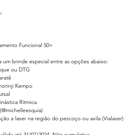
s:
gamento Funcional 50+
a um brinde especial entre as opções abaixo:
osque ou DTG
aratê
Shorinji Kempo
utsal
inástica Rítmica
 (@michelleesquia)
ção a laser na região do pescoço ou axila (Vialaser)
lida até 31/07/2024. Não cumulativa. 